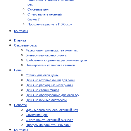
цех
Снижение цен!
С чего начать оконный
бизнес?
Программа расчета ПВХ окон
Контакты
Главная
Открытие цеха
Технология производства окон пвх
Бизнес-план оконного цеха
Требования к организации оконного цеха
Планировка и установка станков
Цены
Станки для окон цены
Цены на готовые линии для окон
Цены на расходные материалы
Цены на станки Yilmaz
Цены на оборудование для окон б/у
Цены на ручные листогибы
Новости
Идеи малого бизнеса: оконный цех
Снижение цен!
С чего начать оконный бизнес?
Программа расчета ПВХ окон
Контакты