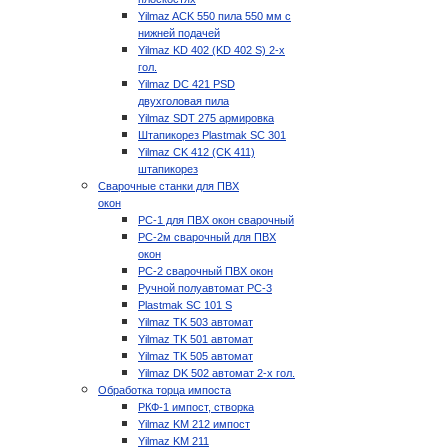
Yilmaz ACK 550 пила 550 мм с
нижней подачей
Yilmaz KD 402 (KD 402 S) 2-х
гол.
Yilmaz DC 421 PSD
двухголовая пила
Yilmaz SDT 275 армировка
Штапикорез Plastmak SC 301
Yilmaz CK 412 (CK 411)
штапикорез
Сварочные станки для ПВХ
окон
РС-1 для ПВХ окон сварочный
РС-2м сварочный для ПВХ
окон
РС-2 сварочный ПВХ окон
Ручной полуавтомат РС-3
Plastmak SC 101 S
Yilmaz TK 503 автомат
Yilmaz TK 501 автомат
Yilmaz TK 505 автомат
Yilmaz DK 502 автомат 2-х гол.
Обработка торца импоста
РКФ-1 импост, створка
Yilmaz KM 212 импост
Yilmaz KM 211