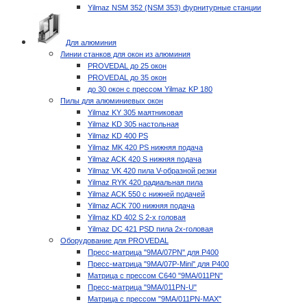
Yilmaz NSM 352 (NSM 353) фурнитурные станции
Для алюминия
Линии станков для окон из алюминия
PROVEDAL до 25 окон
PROVEDAL до 35 окон
до 30 окон с прессом Yilmaz KP 180
Пилы для алюминиевых окон
Yilmaz KY 305 маятниковая
Yilmaz KD 305 настольная
Yilmaz KD 400 PS
Yilmaz MK 420 PS нижняя подача
Yilmaz ACK 420 S нижняя подача
Yilmaz VK 420 пила V-образной резки
Yilmaz RYK 420 радиальная пила
Yilmaz ACK 550 с нижней подачей
Yilmaz ACK 700 нижняя подача
Yilmaz KD 402 S 2-х головая
Yilmaz DC 421 PSD пила 2х-головая
Оборудование для PROVEDAL
Пресс-матрица "9MA/07PN" для P400
Пресс-матрица "9MA/07P-Mini" для P400
Матрица с прессом C640 "9MA/011PN"
Пресс-матрица "9MA/011PN-U"
Матрица с прессом "9MA/011PN-MAX"