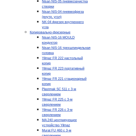
Nisan NIS-05 пневмозачистка
створки
Nisan NIS-04 пневмофреза
(внутр. угол)
NK-04 фрезер внутреннего
угла
Копировально-фрезерные
Nisan NIS-16 MOULD
кондуктор
Nisan NIS-16 трехшпиндельная
головка
Yilmaz FR 222 настольный
копир
Yilmaz FR 223 портативный
копир
Yilmaz FR 221 стационарный
копир
Plastmak SC 511 с 3-м
сверлением
Yilmaz FR 225 с 3-м
сверлением
Yilmaz FR 226 с 3-м
сверлением
MA 240 центрирующее
устройство Yilmaz
Murat FU 460 с 3-м
сверлением