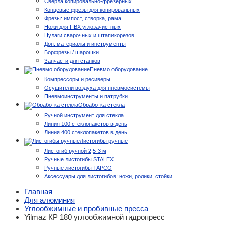
Сверла копировально-фрезерных
Концевые фрезы для копировальных
Фрезы: импост, створка, рама
Ножи для ПВХ углозачистных
Цулаги сварочных и штапикорезов
Доп. материалы и инструменты
Борфрезы / шарошки
Запчасти для станков
Пневмо оборудование
Компрессоры и ресиверы
Осушители воздуха для пневмосистемы
Пневмоинструменты и патрубки
Обработка стекла
Ручной инструмент для стекла
Линия 100 стеклопакетов в день
Линия 400 стеклопакетов в день
Листогибы ручные
Листогиб ручной 2,5-3 м
Ручные листогибы STALEX
Ручные листогибы TAPCO
Аксессуары для листогибов: ножи, ролики, стойки
Главная
Для алюминия
Углообжимные и пробивные пресса
Yilmaz КР 180 углообжимной гидропресс