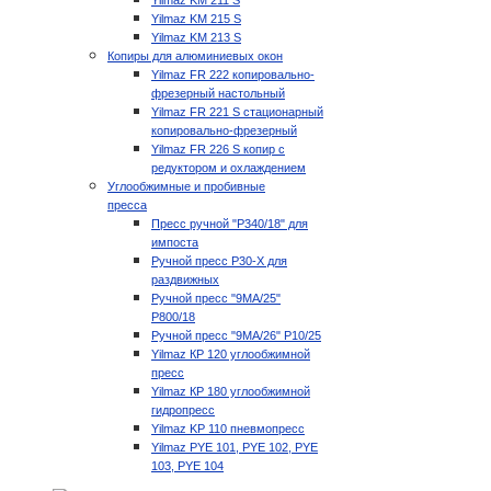
Yilmaz KM 211 S
Yilmaz KM 215 S
Yilmaz KM 213 S
Копиры для алюминиевых окон
Yilmaz FR 222 копировально-
фрезерный настольный
Yilmaz FR 221 S стационарный
копировально-фрезерный
Yilmaz FR 226 S копир с
редуктором и охлаждением
Углообжимные и пробивные
пресса
Пресс ручной "P340/18" для
импоста
Ручной пресс P30-X для
раздвижных
Ручной пресс "9MA/25"
P800/18
Ручной пресс "9MA/26" P10/25
Yilmaz КР 120 углообжимной
пресс
Yilmaz КР 180 углообжимной
гидропресс
Yilmaz KP 110 пневмопресс
Yilmaz PYE 101, PYE 102, PYE
103, PYE 104