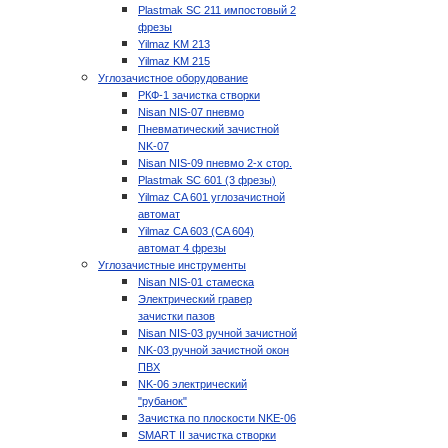
Plastmak SC 211 импостовый 2
фрезы
Yilmaz KM 213
Yilmaz KM 215
Углозачистное оборудование
РКФ-1 зачистка створки
Nisan NIS-07 пневмо
Пневматический зачистной
NK-07
Nisan NIS-09 пневмо 2-х стор.
Plastmak SC 601 (3 фрезы)
Yilmaz CA 601 углозачистной
автомат
Yilmaz CA 603 (CA 604)
автомат 4 фрезы
Углозачистные инструменты
Nisan NIS-01 стамеска
Электрический гравер
зачистки пазов
Nisan NIS-03 ручной зачистной
NK-03 ручной зачистной окон
ПВХ
NK-06 электрический
"рубанок"
Зачистка по плоскости NKE-06
SMART II зачистка створки