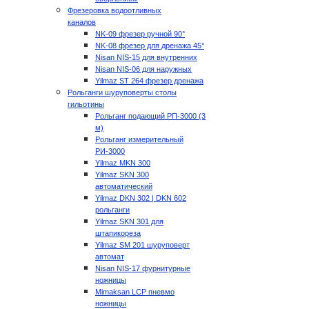
Фрезеровка водоотливных
каналов
NK-09 фрезер ручной 90°
NK-08 фрезер для дренажа 45°
Nisan NIS-15 для внутренних
Nisan NIS-06 для наружных
Yilmaz ST 264 фрезер дренажа
Рольганги шуруповерты столы
гильотины
Рольганг подающий РП-3000 (3
м)
Рольганг измерительный
РИ-3000
Yilmaz MKN 300
Yilmaz SKN 300
автоматический
Yilmaz DKN 302 | DKN 602
рольганги
Yilmaz SKN 301 для
штапикореза
Yilmaz SM 201 шуруповерт
автомат
Nisan NIS-17 фурнитурные
ножницы
Mimaksan LCP пневмо
ножницы