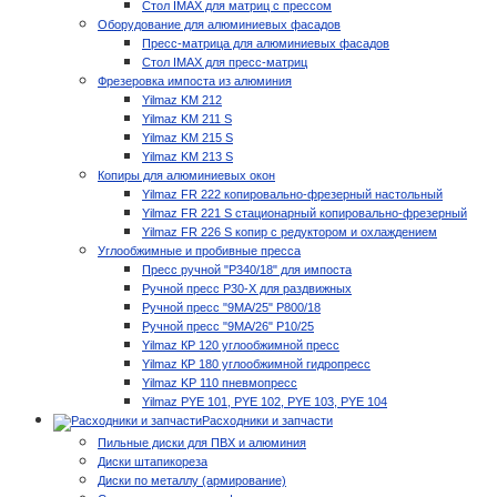
Стол IMAX для матриц с прессом
Оборудование для алюминиевых фасадов
Пресс-матрица для алюминиевых фасадов
Стол IMAX для пресс-матриц
Фрезеровка импоста из алюминия
Yilmaz KM 212
Yilmaz KM 211 S
Yilmaz KM 215 S
Yilmaz KM 213 S
Копиры для алюминиевых окон
Yilmaz FR 222 копировально-фрезерный настольный
Yilmaz FR 221 S стационарный копировально-фрезерный
Yilmaz FR 226 S копир с редуктором и охлаждением
Углообжимные и пробивные пресса
Пресс ручной "P340/18" для импоста
Ручной пресс P30-X для раздвижных
Ручной пресс "9MA/25" P800/18
Ручной пресс "9MA/26" P10/25
Yilmaz КР 120 углообжимной пресс
Yilmaz КР 180 углообжимной гидропресс
Yilmaz KP 110 пневмопресс
Yilmaz PYE 101, PYE 102, PYE 103, PYE 104
Расходники и запчасти
Пильные диски для ПВХ и алюминия
Диски штапикореза
Диски по металлу (армирование)