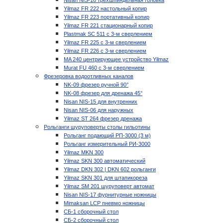
Nisan NIS-16 трехшпиндельная головка
Yilmaz FR 222 настольный копир
Yilmaz FR 223 портативный копир
Yilmaz FR 221 стационарный копир
Plastmak SC 511 с 3-м сверлением
Yilmaz FR 225 с 3-м сверлением
Yilmaz FR 226 с 3-м сверлением
MA 240 центрирующее устройство Yilmaz
Murat FU 460 с 3-м сверлением
Фрезеровка водоотливных каналов
NK-09 фрезер ручной 90°
NK-08 фрезер для дренажа 45°
Nisan NIS-15 для внутренних
Nisan NIS-06 для наружных
Yilmaz ST 264 фрезер дренажа
Рольганги шуруповерты столы гильотины
Рольганг подающий РП-3000 (3 м)
Рольганг измерительный РИ-3000
Yilmaz MKN 300
Yilmaz SKN 300 автоматический
Yilmaz DKN 302 | DKN 602 рольганги
Yilmaz SKN 301 для штапикореза
Yilmaz SM 201 шуруповерт автомат
Nisan NIS-17 фурнитурные ножницы
Mimaksan LCP пневмо ножницы
СБ-1 сборочный стол
СБ-2 сборочный стол