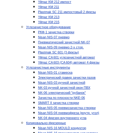
Yilmaz KM 212 импост
Yilmaz KM 211
Plastmak SC 211 импостовый 2 фрезы
Yilmaz KM 213
Yilmaz KM 215
Углозачистное оборудование
РКФ-1 зачистка створки
Nisan NIS-07 пневмо
Пневматический зачистной NK-07
Nisan NIS-09 пневмо 2-х стор.
Plastmak SC 601 (3 фрезы)
Yilmaz CA 601 углозачистной автомат
Yilmaz CA 603 (CA 604) автомат 4 фрезы
Углозачистные инструменты
Nisan NIS-01 стамеска
Электрический гравер зачистки пазов
Nisan NIS-03 ручной зачистной
NK-03 ручной зачистной окон ПВХ
NK-06 электрический "рубанок"
Зачистка по плоскости NKE-06
SMART II зачистка створки
Nisan NIS-05 пневмозачистка створки
Nisan NIS-04 пневмофреза (внутр. угол)
NK-04 фрезер внутреннего угла
Копировально-фрезерные
Nisan NIS-16 MOULD кондуктор