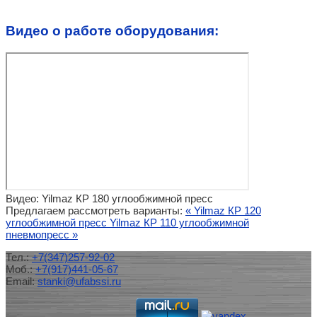
Видео о работе оборудования:
Видео: Yilmaz КР 180 углообжимной пресс
Предлагаем рассмотреть варианты:
« Yilmaz КР 120
углообжимной пресс
Yilmaz КР 110 углообжимной
пневмопресс »
Тел.:
+7(347)257-92-02
Моб.:
+7(917)441-05-67
Email:
stanki@ufabssi.ru