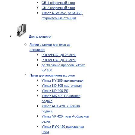
СБ-1 сборочный стол
СБ-2 сборочный стол
Yilmaz NSM 352 (NSM 353)
фурнитурные станции
Для алюминия
Линии станков для окон из
алюминия
PROVEDAL до 25 окон
PROVEDAL до 35 окон
до 30 окон с прессом Yilmaz
KP 180
Пилы для алюминиевых окон
Yilmaz KY 305 маятниковая
Yilmaz KD 305 настольная
Yilmaz KD 400 PS
Yilmaz MK 420 PS нижняя
подача
Yilmaz ACK 420 S нижняя
подача
Yilmaz VK 420 пила V-образной
резки
Yilmaz RYK 420 радиальная
пила