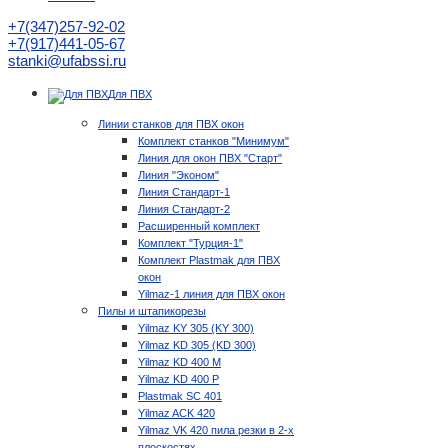
+7(347)257-92-02
+7(917)441-05-67
stanki@ufabssi.ru
Для ПВХ
Линии станков для ПВХ окон
Комплект станков "Минимум"
Линия для окон ПВХ "Старт"
Линия "Эконом"
Линия Стандарт-1
Линия Стандарт-2
Расширенный комплект
Комплект "Турция-1"
Комплект Plastmak для ПВХ
окон
Yilmaz-1 линия для ПВХ окон
Пилы и штапикорезы
Yilmaz KY 305 (KY 300)
Yilmaz KD 305 (KD 300)
Yilmaz KD 400 M
Yilmaz KD 400 P
Plastmak SC 401
Yilmaz ACK 420
Yilmaz VK 420 пила резки в 2-х
плоскостях