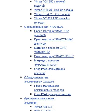
Yilmaz ACK 550 с нижней
подачей
Yilmaz ACK 700 нижняя подача
Yilmaz KD 402 S 2-х головая
Yilmaz DC 421 PSD пила 2х-
головая
Оборудование для PROVEDAL
Пресс-матрица "9MA/07PN"
для P400
Пресс-матрица "9MA/07P-Mini"
для P400
Матрица с прессом C640
"9MA/011PN"
Пресс-матрица "9MA/011PN-U"
Матрица с прессом
"9MA/011PN-MAX"
Стол IMAX для матриц с
прессом
Оборудование для
алюминиевых фасадов
Пресс-матрица для
алюминиевых фасадов
Стол IMAX для пресс-матриц
Фрезеровка импоста из
алюминия
Yilmaz KM 212