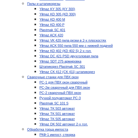
Пилы и штапикорезы
Yilmaz KY 305 (KY 300)
Yilmaz KD 305 (KD 300)
Yilmaz KD 400 M
Yilmaz KD 400 P
Plastmak SC 401
Yilmaz ACK 420
Yilmaz VK 420 пила резки в 2-х плоскостях
Yilmaz ACK 550 пила 550 мм с нижней подачей
Yilmaz KD 402 (KD 402 S) 2-х гол.
Yilmaz DC 421 PSD двухголовая пила
Yilmaz SDT 275 армировка
Штапикорез Plastmak SC 301
Yilmaz CK 412 (CK 411) штапикорез
Сварочные станки для ПВХ окон
РС-1 для ПВХ окон сварочный
РС-2м сварочный для ПВХ окон
РС-2 сварочный ПВХ окон
Ручной полуавтомат РС-3
Plastmak SC 101 S
Yilmaz TK 503 автомат
Yilmaz TK 501 автомат
Yilmaz TK 505 автомат
Yilmaz DK 502 автомат 2-х гол.
Обработка торца импоста
РКФ-1 импост, створка