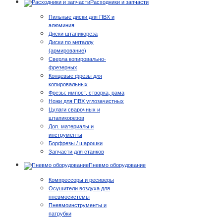
Расходники и запчасти
Пильные диски для ПВХ и
алюминия
Диски штапикореза
Диски по металлу
(армирование)
Сверла копировально-
фрезерных
Концевые фрезы для
копировальных
Фрезы: импост, створка, рама
Ножи для ПВХ углозачистных
Цулаги сварочных и
штапикорезов
Доп. материалы и
инструменты
Борфрезы / шарошки
Запчасти для станков
Пневмо оборудование
Компрессоры и ресиверы
Осушители воздуха для
пневмосистемы
Пневмоинструменты и
патрубки