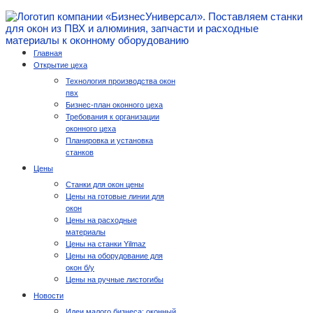
Главная
Открытие цеха
Технология производства окон
пвх
Бизнес-план оконного цеха
Требования к организации
оконного цеха
Планировка и установка
станков
Цены
Станки для окон цены
Цены на готовые линии для
окон
Цены на расходные
материалы
Цены на станки Yilmaz
Цены на оборудование для
окон б/у
Цены на ручные листогибы
Новости
Идеи малого бизнеса: оконный