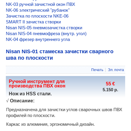
Пилы и штапикорезы
NK-03 ручной зачистной окон ПВХ
Программа расчета ПВХ окон
Yilmaz KY 305 (KY 300)
NK-06 электрический "рубанок"
Контакты
Yilmaz KD 305 (KD 300)
Зачистка по плоскости NKE-06
Yilmaz KD 400 M
SMART II зачистка створки
Yilmaz KD 400 P
Nisan NIS-05 пневмозачистка створки
Plastmak SC 401
Nisan NIS-04 пневмофреза (внутр. угол)
Yilmaz ACK 420
NK-04 фрезер внутреннего угла
Yilmaz VK 420 пила резки в 2-х плоскостях
Nisan NIS-01 стамеска зачистки сварного
Yilmaz ACK 550 пила 550 мм с нижней подачей
шва по плоскости
Yilmaz KD 402 (KD 402 S) 2-х гол.
Yilmaz DC 421 PSD двухголовая пила
Yilmaz SDT 275 армировка
Печать
Эл. почта
Штапикорез Plastmak SC 301
Ручной инструмент для
Yilmaz CK 412 (CK 411) штапикорез
55 €
производства ПВХ окон
Сварочные станки для ПВХ окон
5.150 р.
Нож из HSS стали.
РС-1 для ПВХ окон сварочный
РС-2м сварочный для ПВХ окон
√
Описание:
РС-2 сварочный ПВХ окон
Предназначена для зачистки углов сварочных швов ПВХ
Ручной полуавтомат РС-3
профилей по плоскости.
Plastmak SC 101 S
Каркас из алюминия, эргономичный дизайн.
Yilmaz TK 503 автомат
Yilmaz TK 501 автомат