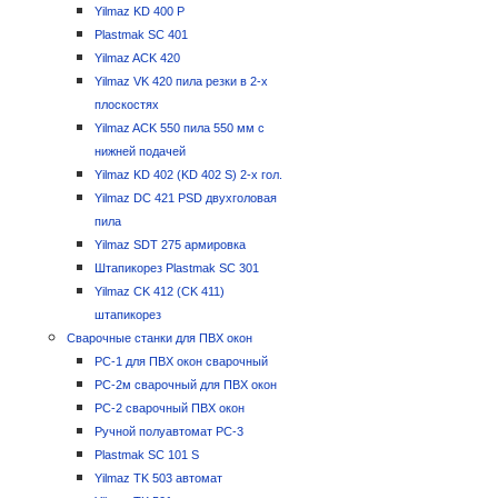
С чего начать оконный бизнес
Yilmaz KD 400 P
Программа расчета ПВХ окон
Plastmak SC 401
Контакты
Yilmaz ACK 420
Yilmaz VK 420 пила резки в 2-х
плоскостях
Yilmaz ACK 550 пила 550 мм с
нижней подачей
Yilmaz KD 402 (KD 402 S) 2-х гол.
Yilmaz DC 421 PSD двухголовая
пила
Yilmaz SDT 275 армировка
Штапикорез Plastmak SC 301
Yilmaz CK 412 (CK 411)
штапикорез
Сварочные станки для ПВХ окон
РС-1 для ПВХ окон сварочный
РС-2м сварочный для ПВХ окон
РС-2 сварочный ПВХ окон
Ручной полуавтомат РС-3
Plastmak SC 101 S
Yilmaz TK 503 автомат