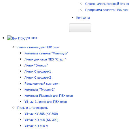
С чего начать оконный бизне
Программа расчета ПВХ око
Контакты
Главная
Для ПВХ
Открытие цеха
Технология производства окон
Линии станков для ПВХ окон
Бизнес-план оконного цеха
Комплект станков "Минимум"
Требования к организации око
Линия для окон ПВХ "Старт"
Планировка и установка станк
Линия "Эконом"
Цены
Линия Стандарт-1
Станки для окон цены
Линия Стандарт-2
Цены на готовые линии для ок
Расширенный комплект
Цены на расходные материал
Комплект "Турция-1"
Цены на станки Yilmaz
Комплект Plastmak для ПВХ окон
Цены на оборудование для око
Yilmaz-1 линия для ПВХ окон
Цены на ручные листогибы
Пилы и штапикорезы
Новости
Yilmaz KY 305 (KY 300)
Идеи малого бизнеса: оконный
Yilmaz KD 305 (KD 300)
Снижение цен!
Yilmaz KD 400 M