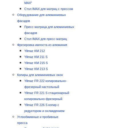
MAX"
Стол IMAX для матриц с прессом
Оборудование для алюминиевых
фасадов
Пресс-матрица для алюминиевых
фасадов
Стол IMAX для пресс-матриц
Фрезеровка импоста из алюминия
Yilmaz KM 212
Yilmaz KM 211 S
Yilmaz KM 215 S
Yilmaz KM 213 S
Копиры для алюминиевых окон
Yilmaz FR 222 копировально-
фрезерный настольный
Yilmaz FR 221 S стационарный
копировально-фрезерный
Yilmaz FR 226 S копир с
редуктором и охлаждением
Углообжимные и пробивные
пресса