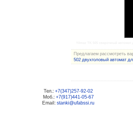
SMART II зачистка створки
Nisan NIS-05 пневмозачистка створки
Nisan NIS-04 пневмофреза (внутр. угол)
NK-04 фрезер внутреннего угла
Копировально-фрезерные
Nisan NIS-16 MOULD кондуктор
Yilmaz TK 505 сварочный автомат
Nisan NIS-16 трехшпиндельная головка
Yilmaz FR 222 настольный копир
Предлагаем рассмотреть ва
Yilmaz FR 223 портативный копир
502 двухголовый автомат дл
Yilmaz FR 221 стационарный копир
Plastmak SC 511 с 3-м сверлением
Yilmaz FR 225 с 3-м сверлением
Yilmaz FR 226 с 3-м сверлением
MA 240 центрирующее устройство Yilmaz
Тел.:
+7(347)257-92-02
Murat FU 460 с 3-м сверлением
Моб.:
+7(917)441-05-67
Фрезеровка водоотливных каналов
Email:
stanki@ufabssi.ru
NK-09 фрезер ручной 90°
NK-08 фрезер для дренажа 45°
Nisan NIS-15 для внутренних
Nisan NIS-06 для наружных
Yilmaz ST 264 фрезер дренажа