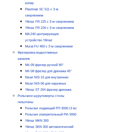
копир
Plastmak SC 511 с 3-м
сверлением
Yilmaz FR 225 с 3-м сверлением
Yilmaz FR 226 с 3-м сверлением
MA 240 центрирующее
устройство Yilmaz
Murat FU 460 с 3-м сверлением
Фрезеровка водоотливных
каналов
NK-09 фрезер ручной 90°
NK-08 фрезер для дренажа 45°
Nisan NIS-15 для внутренних
Nisan NIS-06 для наружных
Yilmaz ST 264 фрезер дренажа
Рольганги шуруповерты столы
гильотины
Рольганг подающий РП-3000 (3 м)
Рольганг измерительный РИ-3000
Yilmaz MKN 300
Yilmaz SKN 300 автоматический