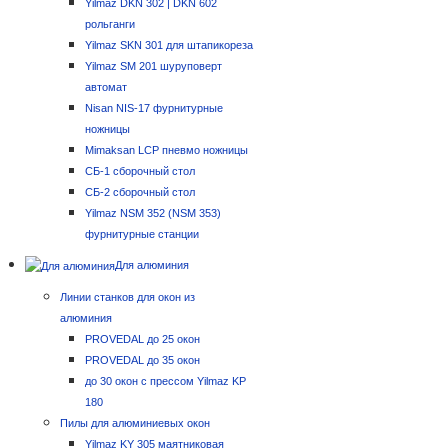
Yilmaz DKN 302 | DKN 602
рольганги
Yilmaz SKN 301 для штапикореза
Yilmaz SM 201 шуруповерт
автомат
Nisan NIS-17 фурнитурные
ножницы
Mimaksan LCP пневмо ножницы
СБ-1 сборочный стол
СБ-2 сборочный стол
Yilmaz NSM 352 (NSM 353)
фурнитурные станции
Для алюминия
Линии станков для окон из
алюминия
PROVEDAL до 25 окон
PROVEDAL до 35 окон
до 30 окон с прессом Yilmaz KP
180
Пилы для алюминиевых окон
Yilmaz KY 305 маятниковая