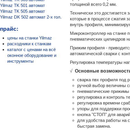
толщиной всего 0,2 мм.
Yilmaz KD 400 M
Yilmaz TK 501 автомат
Yilmaz KD 400 P
Yilmaz TK 505 автомат
Технически это достигается 
Plastmak SC 401
Yilmaz DK 502 автомат 2-х гол.
которые в процессе сжатия з
Yilmaz ACK 420
внутрь профиля, минимизируя
прайс:
Yilmaz VK 420 пила резки в 2-х плоскостях
Микроконтроллер на станке 
Yilmaz ACK 550 пила 550 мм с нижней подачей
цены на станки Yilmaz
пневматических цилиндров на
Yilmaz KD 402 (KD 402 S) 2-х гол.
расходники к станкам
Yilmaz DC 421 PSD двухголовая пила
Прижим профиля - приводится
каталог с ценами на всё
Yilmaz SDT 275 армировка
автоматической сварки с кон
оконное оборудование и
Штапикорез Plastmak SC 301
инструменты
Регулировка температуры нагр
Yilmaz CK 412 (CK 411) штапикорез
√
Основные возможности
Сварочные станки для ПВХ окон
РС-1 для ПВХ окон сварочный
сварка пвх профиля под 
РС-2м сварочный для ПВХ окон
ручной выбор величины св
РС-2 сварочный ПВХ окон
пневматические прижимы 
Ручной полуавтомат РС-3
регулировка и контроль т
Plastmak SC 101 S
регулировка времени сра
Yilmaz TK 503 автомат
упоры для поддержки про
Yilmaz TK 501 автомат
кнопка "СТОП" для аварий
Yilmaz TK 505 автомат
для удобства работы на 
быстрая замена.
Yilmaz DK 502 автомат 2-х гол.