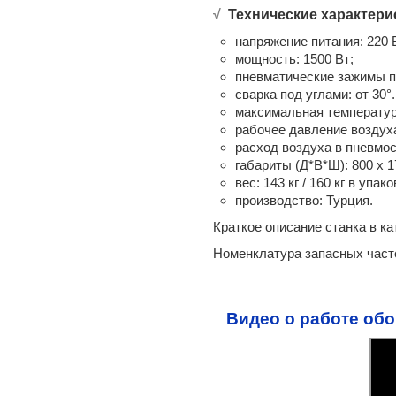
Обработка торца импоста
√
Технические характери
РКФ-1 импост, створка
напряжение питания: 220 
Yilmaz KM 212 импост
мощность: 1500 Вт;
Yilmaz KM 211
пневматические зажимы п
Plastmak SC 211 импостовый 2 фрезы
сварка под углами: от 30°..
Yilmaz KM 213
максимальная температура
Yilmaz KM 215
рабочее давление воздуха:
Углозачистное оборудование
расход воздуха в пневмос
РКФ-1 зачистка створки
габариты (Д*В*Ш): 800 х 1
Nisan NIS-07 пневмо
вес: 143 кг / 160 кг в упако
Пневматический зачистной NK-07
производство: Турция.
Nisan NIS-09 пневмо 2-х стор.
Краткое описание станка в ка
Plastmak SC 601 (3 фрезы)
Yilmaz CA 601 углозачистной автомат
Номенклатура запасных часте
Yilmaz CA 603 (CA 604) автомат 4 фрезы
Углозачистные инструменты
Nisan NIS-01 стамеска
Видео о работе об
Электрический гравер зачистки пазов
Nisan NIS-03 ручной зачистной
NK-03 ручной зачистной окон ПВХ
NK-06 электрический "рубанок"
Зачистка по плоскости NKE-06