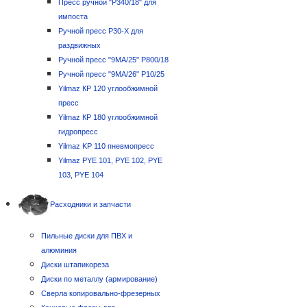
Пресс ручной "P340/18" для
импоста
Ручной пресс P30-X для
раздвижных
Ручной пресс "9MA/25" P800/18
Ручной пресс "9MA/26" P10/25
Yilmaz КР 120 углообжимной
пресс
Yilmaz КР 180 углообжимной
гидропресс
Yilmaz KP 110 пневмопресс
Yilmaz PYE 101, PYE 102, PYE
103, PYE 104
Расходники и запчасти
Пильные диски для ПВХ и
алюминия
Диски штапикореза
Диски по металлу (армирование)
Сверла копировально-фрезерных