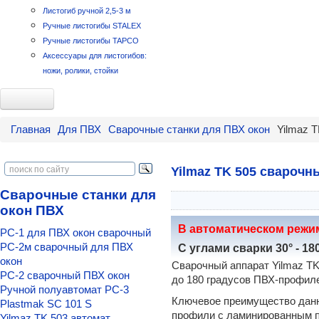
Листогиб ручной 2,5-3 м
Ручные листогибы STALEX
Ручные листогибы TAPCO
Аксессуары для листогибов:
ножи, ролики, стойки
Для ПВХ
Главная
Для ПВХ
Сварочные станки для ПВХ окон
Yilmaz 
Линии станков для ПВХ окон
Комплект станков "Минимум"
Линия для окон ПВХ "Старт"
Yilmaz TK 505 сварочн
Линия "Эконом"
Сварочные станки для
Линия Стандарт-1
окон ПВХ
Линия Стандарт-2
Расширенный комплект
В автоматическом режи
РС-1 для ПВХ окон сварочный
Комплект "Турция-1"
РС-2м сварочный для ПВХ
С углами сварки 30° - 180
Комплект Plastmak для ПВХ окон
окон
Сварочный аппарат Yilmaz TK
Yilmaz-1 линия для ПВХ окон
РС-2 сварочный ПВХ окон
до 180 градусов ПВХ-профиле
Пилы и штапикорезы
Ручной полуавтомат РС-3
Yilmaz KY 305 (KY 300)
Ключевое преимущество дан
Plastmak SC 101 S
Yilmaz KD 305 (KD 300)
профили с ламинированным п
Yilmaz TK 503 автомат