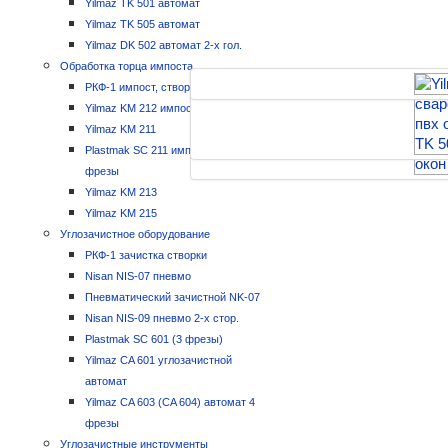
Yilmaz TK 501 автомат
Yilmaz TK 505 автомат
Yilmaz DK 502 автомат 2-х гол.
Обработка торца импоста
РКФ-1 импост, створка
Yilmaz KM 212 импост
Yilmaz KM 211
Plastmak SC 211 импостовый 2
фрезы
Yilmaz KM 213
Yilmaz KM 215
Углозачистное оборудование
РКФ-1 зачистка створки
Nisan NIS-07 пневмо
Пневматический зачистной NK-07
Nisan NIS-09 пневмо 2-х стор.
Plastmak SC 601 (3 фрезы)
Yilmaz CA 601 углозачистной
автомат
Yilmaz CA 603 (CA 604) автомат 4
фрезы
Углозачистные инструменты