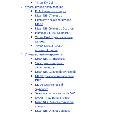
Yilmaz KM 215
Углозачистное оборудование
РКФ-1 зачистка створки
Nisan NIS-07 пневмо
Пневматический зачистной
NK-07
Nisan NIS-09 пневмо 2-х стор.
Plastmak SC 601 (3 фрезы)
Yilmaz CA 601 углозачистной
автомат
Yilmaz CA 603 (CA 604)
автомат 4 фрезы
Углозачистные инструменты
Nisan NIS-01 стамеска
Электрический гравер
зачистки пазов
Nisan NIS-03 ручной зачистной
NK-03 ручной зачистной окон
ПВХ
NK-06 электрический
"рубанок"
Зачистка по плоскости NKE-06
SMART II зачистка створки
Nisan NIS-05 пневмозачистка
створки
Nisan NIS-04 пневмофреза