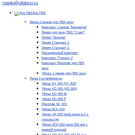
stanki@ufabssi.ru
Для ПВХ
Линии станков для ПВХ окон
Комплект станков "Минимум"
Линия для окон ПВХ "Старт"
Линия "Эконом"
Линия Стандарт-1
Линия Стандарт-2
Расширенный комплект
Комплект "Турция-1"
Комплект Plastmak для ПВХ
окон
Yilmaz-1 линия для ПВХ окон
Пилы и штапикорезы
Yilmaz KY 305 (KY 300)
Yilmaz KD 305 (KD 300)
Yilmaz KD 400 M
Yilmaz KD 400 P
Plastmak SC 401
Yilmaz ACK 420
Yilmaz VK 420 пила резки в 2-х
плоскостях
Yilmaz ACK 550 пила 550 мм с
нижней подачей
Yilmaz KD 402 (KD 402 S) 2-х