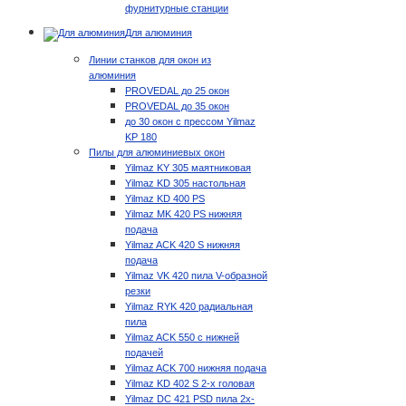
фурнитурные станции
Для алюминия
Линии станков для окон из
алюминия
PROVEDAL до 25 окон
PROVEDAL до 35 окон
до 30 окон с прессом Yilmaz
KP 180
Пилы для алюминиевых окон
Yilmaz KY 305 маятниковая
Yilmaz KD 305 настольная
Yilmaz KD 400 PS
Yilmaz MK 420 PS нижняя
подача
Yilmaz ACK 420 S нижняя
подача
Yilmaz VK 420 пила V-образной
резки
Yilmaz RYK 420 радиальная
пила
Yilmaz ACK 550 с нижней
подачей
Yilmaz ACK 700 нижняя подача
Yilmaz KD 402 S 2-х головая
Yilmaz DC 421 PSD пила 2х-