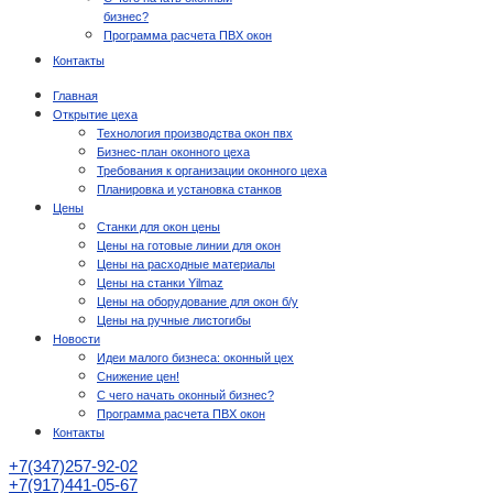
бизнес?
Программа расчета ПВХ окон
Контакты
Главная
Открытие цеха
Технология производства окон пвх
Бизнес-план оконного цеха
Требования к организации оконного цеха
Планировка и установка станков
Цены
Станки для окон цены
Цены на готовые линии для окон
Цены на расходные материалы
Цены на станки Yilmaz
Цены на оборудование для окон б/у
Цены на ручные листогибы
Новости
Идеи малого бизнеса: оконный цех
Снижение цен!
С чего начать оконный бизнес?
Программа расчета ПВХ окон
Контакты
+7(347)257-92-02
+7(917)441-05-67