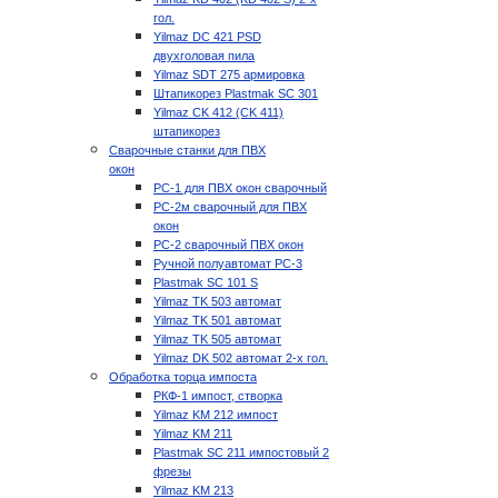
гол.
Yilmaz DC 421 PSD
двухголовая пила
Yilmaz SDT 275 армировка
Штапикорез Plastmak SC 301
Yilmaz CK 412 (CK 411)
штапикорез
Сварочные станки для ПВХ
окон
РС-1 для ПВХ окон сварочный
РС-2м сварочный для ПВХ
окон
РС-2 сварочный ПВХ окон
Ручной полуавтомат РС-3
Plastmak SC 101 S
Yilmaz TK 503 автомат
Yilmaz TK 501 автомат
Yilmaz TK 505 автомат
Yilmaz DK 502 автомат 2-х гол.
Обработка торца импоста
РКФ-1 импост, створка
Yilmaz KM 212 импост
Yilmaz KM 211
Plastmak SC 211 импостовый 2
фрезы
Yilmaz KM 213