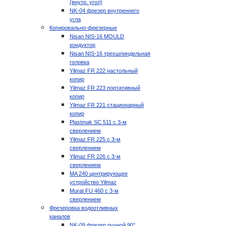
(внутр. угол)
NK-04 фрезер внутреннего
угла
Копировально-фрезерные
Nisan NIS-16 MOULD
кондуктор
Nisan NIS-16 трехшпиндельная
головка
Yilmaz FR 222 настольный
копир
Yilmaz FR 223 портативный
копир
Yilmaz FR 221 стационарный
копир
Plastmak SC 511 с 3-м
сверлением
Yilmaz FR 225 с 3-м
сверлением
Yilmaz FR 226 с 3-м
сверлением
MA 240 центрирующее
устройство Yilmaz
Murat FU 460 с 3-м
сверлением
Фрезеровка водоотливных
каналов
NK-09 фрезер ручной 90°