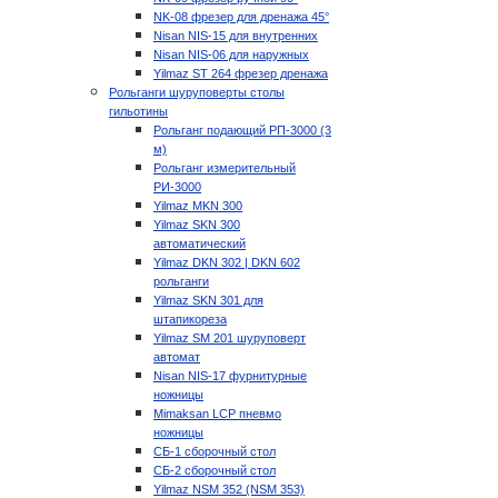
NK-08 фрезер для дренажа 45°
Nisan NIS-15 для внутренних
Nisan NIS-06 для наружных
Yilmaz ST 264 фрезер дренажа
Рольганги шуруповерты столы
гильотины
Рольганг подающий РП-3000 (3
м)
Рольганг измерительный
РИ-3000
Yilmaz MKN 300
Yilmaz SKN 300
автоматический
Yilmaz DKN 302 | DKN 602
рольганги
Yilmaz SKN 301 для
штапикореза
Yilmaz SM 201 шуруповерт
автомат
Nisan NIS-17 фурнитурные
ножницы
Mimaksan LCP пневмо
ножницы
СБ-1 сборочный стол
СБ-2 сборочный стол
Yilmaz NSM 352 (NSM 353)