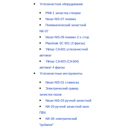
Углозачистное оборудование
РКФ-1 зачистка створки
Nisan NIS-07 пневмо
Пневматический зачистной
NK-07
Nisan NIS-09 пневмо 2-х стор.
Plastmak SC 601 (3 фрезы)
Yilmaz CA 601 углозачистной
автомат
Yilmaz CA 603 (CA 604)
автомат 4 фрезы
Углозачистные инструменты
Nisan NIS-01 стамеска
Электрический гравер
зачистки пазов
Nisan NIS-03 ручной зачистной
NK-03 ручной зачистной окон
ПВХ
NK-06 электрический
"рубанок"