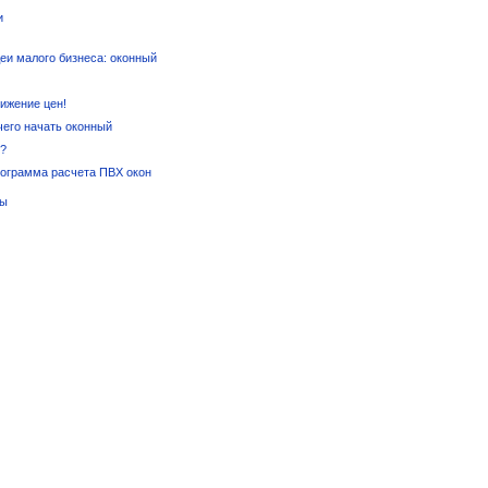
и
еи малого бизнеса: оконный
ижение цен!
чего начать оконный
с?
ограмма расчета ПВХ окон
ты