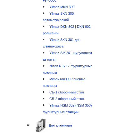
РИ-3000
Yilmaz MKN 300
Yilmaz SKN 300
автоматический
Yilmaz DKN 302 | DKN 602
рольганги
Yilmaz SKN 301 для
штапикореза
Yilmaz SM 201 шуруповерт
автомат
Nisan NIS-17 фурнитурные
ножницы
Mimaksan LCP пневмо
ножницы
СБ-1 сборочный стол
СБ-2 сборочный стол
Yilmaz NSM 352 (NSM 353)
фурнитурные станции
Для алюминия