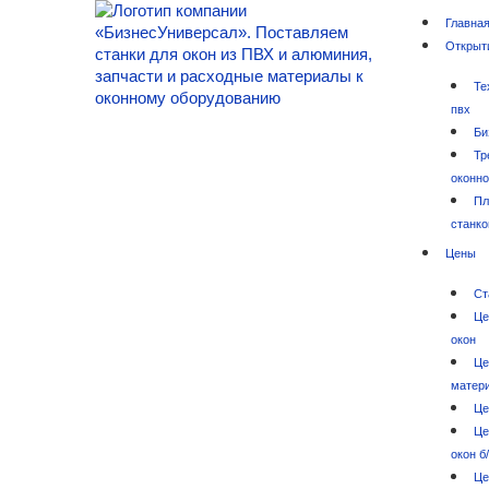
Главна
Открыт
Те
пвх
Би
Тр
оконно
Пл
станко
Цены
Ст
Це
окон
Це
матер
Це
Це
окон б
Це