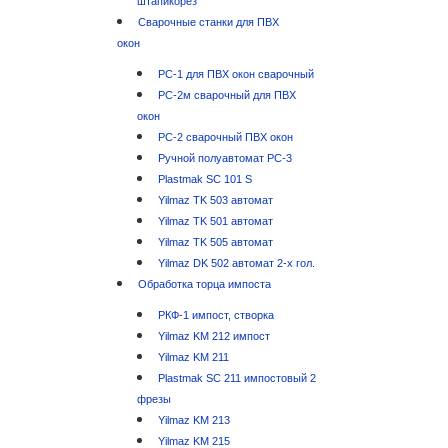
штапикорез
Сварочные станки для ПВХ
окон
РС-1 для ПВХ окон сварочный
РС-2м сварочный для ПВХ
окон
РС-2 сварочный ПВХ окон
Ручной полуавтомат РС-3
Plastmak SC 101 S
Yilmaz TK 503 автомат
Yilmaz TK 501 автомат
Yilmaz TK 505 автомат
Yilmaz DK 502 автомат 2-х гол.
Обработка торца импоста
РКФ-1 импост, створка
Yilmaz KM 212 импост
Yilmaz KM 211
Plastmak SC 211 импостовый 2
фрезы
Yilmaz KM 213
Yilmaz KM 215