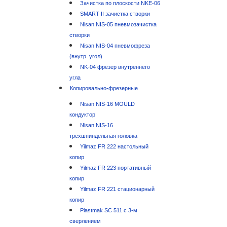
Зачистка по плоскости NKE-06
SMART II зачистка створки
Nisan NIS-05 пневмозачистка
створки
Nisan NIS-04 пневмофреза
(внутр. угол)
NK-04 фрезер внутреннего
угла
Копировально-фрезерные
Nisan NIS-16 MOULD
кондуктор
Nisan NIS-16
трехшпиндельная головка
Yilmaz FR 222 настольный
копир
Yilmaz FR 223 портативный
копир
Yilmaz FR 221 стационарный
копир
Plastmak SC 511 с 3-м
сверлением