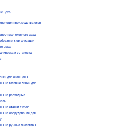
я
ие цеха
хнология производства окон
знес-план оконного цеха
ебования к организации
го цеха
анировка и установка
в
анки для окон цены
ны на готовые линии для
ны на расходные
иалы
ны на станки Yilmaz
ны на оборудование для
/у
ны на ручные листогибы