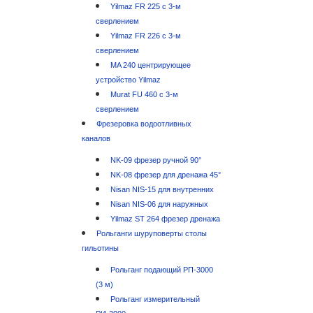
Yilmaz FR 225 с 3-м
сверлением
Yilmaz FR 226 с 3-м
сверлением
MA 240 центрирующее
устройство Yilmaz
Murat FU 460 с 3-м
сверлением
Фрезеровка водоотливных
каналов
NK-09 фрезер ручной 90°
NK-08 фрезер для дренажа 45°
Nisan NIS-15 для внутренних
Nisan NIS-06 для наружных
Yilmaz ST 264 фрезер дренажа
Рольганги шуруповерты столы
гильотины
Рольганг подающий РП-3000
(3 м)
Рольганг измерительный