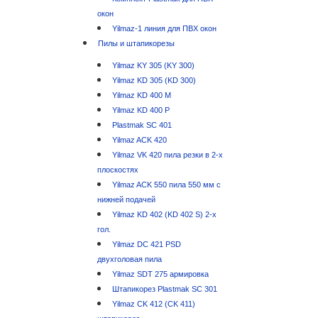
окон
Yilmaz-1 линия для ПВХ окон
Пилы и штапикорезы
Yilmaz KY 305 (KY 300)
Yilmaz KD 305 (KD 300)
Yilmaz KD 400 M
Yilmaz KD 400 P
Plastmak SC 401
Yilmaz ACK 420
Yilmaz VK 420 пила резки в 2-х
плоскостях
Yilmaz ACK 550 пила 550 мм с
нижней подачей
Yilmaz KD 402 (KD 402 S) 2-х
гол.
Yilmaz DC 421 PSD
двухголовая пила
Yilmaz SDT 275 армировка
Штапикорез Plastmak SC 301
Yilmaz CK 412 (CK 411)