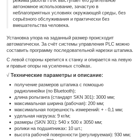
режима работы ПЛК выступает его длительное
Nisan NIS-03 ручной зачистной
автономное использование, зачастую в
NK-03 ручной зачистной окон ПВХ
неблагоприятных условиях окружающей среды, без
NK-06 электрический "рубанок"
серьёзного обслуживания и практически без
Зачистка по плоскости NKE-06
вмешательства человека.
SMART II зачистка створки
Nisan NIS-05 пневмозачистка створки
Установка упора на заданный размер происходит
Nisan NIS-04 пневмофреза (внутр. угол)
автоматически. За счёт системы управления PLC можно
NK-04 фрезер внутреннего угла
составить программу последовательной нарезки штапика.
Копировально-фрезерные
С левой стороны крепится к станку и опирается на левую
Nisan NIS-16 MOULD кондуктор
и правые опоры на усиленных стойках.
Nisan NIS-16 трехшпиндельная головка
√
Технические параметры и описание:
Yilmaz FR 222 настольный копир
Yilmaz FR 223 портативный копир
получение размеров штапика с помощью
Yilmaz FR 221 стационарный копир
радиолинейки (по Bluetooth);
Plastmak SC 511 с 3-м сверлением
длина рольганга (стандарт SKN 301): 3000 мм;
Yilmaz FR 225 с 3-м сверлением
максимальная ширина (рабочая): 200 мм;
Yilmaz FR 226 с 3-м сверлением
максимальная погрешность измерений: + - 0,1 мм;
MA 240 центрирующее устройство Yilmaz
удельная нагрузка: 9 кг/м;
Murat FU 460 с 3-м сверлением
размеры (SKN 301): 540 х 500 х 3050 мм;
Фрезеровка водоотливных каналов
ролики на подшипниках: 10 шт.;
NK-09 фрезер ручной 90°
высота рабочей поверхности (регулируемая): 930 мм;