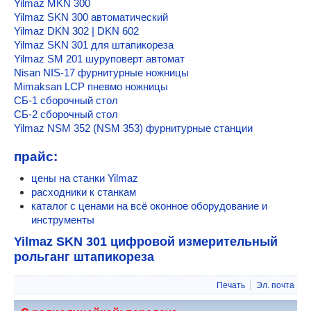
Yilmaz-1 линия для ПВХ окон
Yilmaz MKN 300
Программа расчета ПВХ окон
Пилы и штапикорезы
Yilmaz SKN 300 автоматический
Контакты
Yilmaz DKN 302 | DKN 602
Yilmaz KY 305 (KY 300)
Yilmaz SKN 301 для штапикореза
Yilmaz KD 305 (KD 300)
Yilmaz SM 201 шуруповерт автомат
Yilmaz KD 400 M
Nisan NIS-17 фурнитурные ножницы
Yilmaz KD 400 P
Mimaksan LCP пневмо ножницы
Plastmak SC 401
СБ-1 cборочный стол
Yilmaz ACK 420
СБ-2 cборочный стол
Yilmaz VK 420 пила резки в 2-х плоскостях
Yilmaz NSM 352 (NSM 353) фурнитурные станции
Yilmaz ACK 550 пила 550 мм с нижней подачей
Yilmaz KD 402 (KD 402 S) 2-х гол.
прайс:
Yilmaz DC 421 PSD двухголовая пила
Yilmaz SDT 275 армировка
цены на станки Yilmaz
Штапикорез Plastmak SC 301
расходники к станкам
каталог с ценами на всё оконное оборудование и
Yilmaz CK 412 (CK 411) штапикорез
инструменты
Сварочные станки для ПВХ окон
РС-1 для ПВХ окон сварочный
Yilmaz SKN 301 цифровой измерительный
РС-2м сварочный для ПВХ окон
рольганг штапикореза
РС-2 сварочный ПВХ окон
Ручной полуавтомат РС-3
Печать
Эл. почта
Plastmak SC 101 S
Yilmaz TK 503 автомат