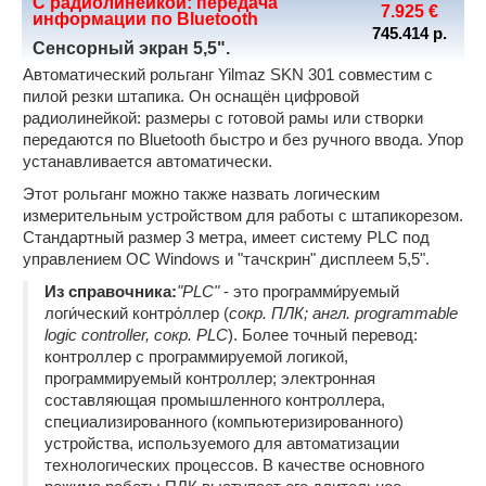
С радиолинейкой: передача
7.925 €
Yilmaz TK 501 автомат
информации по Bluetooth
745.414 р.
Yilmaz TK 505 автомат
Сенсорный экран 5,5".
Yilmaz DK 502 автомат 2-х гол.
Автоматический рольганг Yilmaz SKN 301 совместим с
Обработка торца импоста
пилой резки штапика. Он оснащён цифровой
РКФ-1 импост, створка
радиолинейкой: размеры с готовой рамы или створки
Yilmaz KM 212 импост
передаются по Bluetooth быстро и без ручного ввода. Упор
Yilmaz KM 211
устанавливается автоматически.
Plastmak SC 211 импостовый 2 фрезы
Этот рольганг можно также назвать логическим
Yilmaz KM 213
измерительным устройством для работы с штапикорезом.
Yilmaz KM 215
Стандартный размер 3 метра, имеет систему PLC под
Углозачистное оборудование
управлением ОС Windows и "тачскрин" дисплеем 5,5".
РКФ-1 зачистка створки
Из справочника:
Nisan NIS-07 пневмо
"PLC"
- это программи́руемый
логи́ческий контро́ллер (
сокр. ПЛК; англ. programmable
Пневматический зачистной NK-07
logic controller, сокр. PLC
). Более точный перевод:
Nisan NIS-09 пневмо 2-х стор.
контроллер с программируемой логикой,
Plastmak SC 601 (3 фрезы)
программируемый контроллер; электронная
Yilmaz CA 601 углозачистной автомат
составляющая промышленного контроллера,
Yilmaz CA 603 (CA 604) автомат 4 фрезы
специализированного (компьютеризированного)
Углозачистные инструменты
устройства, используемого для автоматизации
Nisan NIS-01 стамеска
технологических процессов. В качестве основного
Электрический гравер зачистки пазов