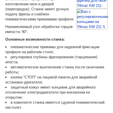
изготовлении окон и дверей
Plastmak SC 101 S
(перегородок). Станок имеет ручную
Yilmaz TK 503 автомат
подачу фрезы и снабжен
Yilmaz TK 501 автомат
пневматическими прижимами профиля.
Yilmaz TK 505 автомат
Yilmaz DK 502 автомат 2-х гол.
Неизменяемый угол обработки торцов
Обработка торца импоста
импоста: 90°.
РКФ-1 импост, створка
Основные возможности станка:
Yilmaz KM 212 импост
пневматические прижимы для надежной фиксации
Yilmaz KM 211
профиля на рабочем столе;
Plastmak SC 211 импостовый 2 фрезы
регулировка глубины фрезерования (торцевания)
Yilmaz KM 213
ипоста;
Yilmaz KM 215
автоматическое выключение станка после окончания
Углозачистное оборудование
работы;
кнопка "СТОП" на лицевой панели для аварийной
РКФ-1 зачистка створки
остановки двигателя;
Nisan NIS-07 пневмо
защитный кожух имеет концевик для аварийного
Пневматический зачистной NK-07
отключения электродвигателя при внезапном ее
Nisan NIS-09 пневмо 2-х стор.
открытии;
Plastmak SC 601 (3 фрезы)
в комплекте станка имеется сдувной пневматический
Yilmaz CA 601 углозачистной автомат
пистолет.
Yilmaz CA 603 (CA 604) автомат 4 фрезы