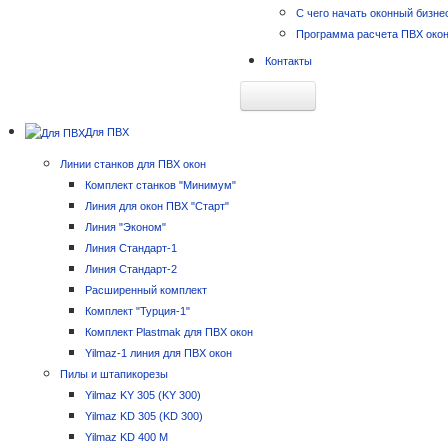
С чего начать оконный бизне
Программа расчета ПВХ око
Контакты
Главная
Для ПВХ
Открытие цеха
Технология производства окон
Линии станков для ПВХ окон
Бизнес-план оконного цеха
Комплект станков "Минимум"
Требования к организации око
Линия для окон ПВХ "Старт"
Планировка и установка станк
Линия "Эконом"
Цены
Линия Стандарт-1
Станки для окон цены
Линия Стандарт-2
Цены на готовые линии для ок
Расширенный комплект
Цены на расходные материал
Комплект "Турция-1"
Цены на станки Yilmaz
Комплект Plastmak для ПВХ окон
Цены на оборудование для око
Yilmaz-1 линия для ПВХ окон
Цены на ручные листогибы
Пилы и штапикорезы
Новости
Yilmaz KY 305 (KY 300)
Идеи малого бизнеса: оконный
Yilmaz KD 305 (KD 300)
Снижение цен!
Yilmaz KD 400 M