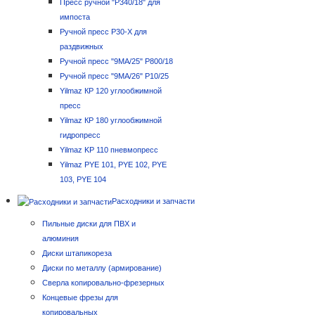
Пресс ручной "P340/18" для
импоста
Ручной пресс P30-X для
раздвижных
Ручной пресс "9MA/25" P800/18
Ручной пресс "9MA/26" P10/25
Yilmaz КР 120 углообжимной
пресс
Yilmaz КР 180 углообжимной
гидропресс
Yilmaz KP 110 пневмопресс
Yilmaz PYE 101, PYE 102, PYE
103, PYE 104
Расходники и запчасти
Пильные диски для ПВХ и
алюминия
Диски штапикореза
Диски по металлу (армирование)
Сверла копировально-фрезерных
Концевые фрезы для
копировальных