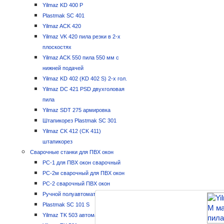
С чего начать оконный бизнес
Yilmaz KD 400 P
Программа расчета ПВХ окон
Plastmak SC 401
Контакты
Yilmaz ACK 420
Yilmaz VK 420 пила резки в 2-х
плоскостях
Yilmaz ACK 550 пила 550 мм с
нижней подачей
Yilmaz KD 402 (KD 402 S) 2-х гол.
Yilmaz DC 421 PSD двухголовая
пила
Yilmaz SDT 275 армировка
Штапикорез Plastmak SC 301
Yilmaz CK 412 (CK 411)
штапикорез
Сварочные станки для ПВХ окон
РС-1 для ПВХ окон сварочный
РС-2м сварочный для ПВХ окон
РС-2 сварочный ПВХ окон
Ручной полуавтомат РС-3
Plastmak SC 101 S
Yilmaz TK 503 автомат