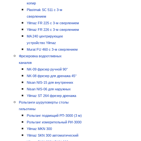
копир
Plastmak SC 511 с 3-м
сверлением
Yilmaz FR 225 с 3-м сверлением
Yilmaz FR 226 с 3-м сверлением
MA 240 центрирующее
устройство Yilmaz
Murat FU 460 с 3-м сверлением
Фрезеровка водоотливных
каналов
NK-09 фрезер ручной 90°
NK-08 фрезер для дренажа 45°
Nisan NIS-15 для внутренних
Nisan NIS-06 для наружных
Yilmaz ST 264 фрезер дренажа
Рольганги шуруповерты столы
гильотины
Рольганг подающий РП-3000 (3 м)
Рольганг измерительный РИ-3000
Yilmaz MKN 300
Yilmaz SKN 300 автоматический