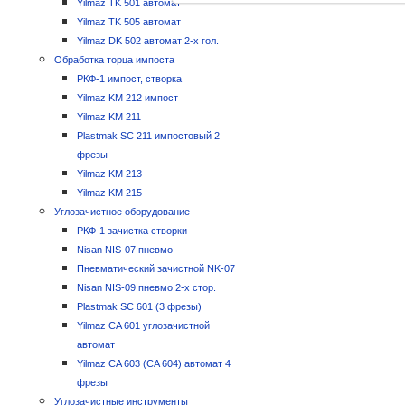
Yilmaz TK 501 автомат
Yilmaz TK 505 автомат
Yilmaz DK 502 автомат 2-х гол.
Обработка торца импоста
РКФ-1 импост, створка
Yilmaz KM 212 импост
Yilmaz KM 211
Plastmak SC 211 импостовый 2
фрезы
Yilmaz KM 213
Yilmaz KM 215
Углозачистное оборудование
РКФ-1 зачистка створки
Nisan NIS-07 пневмо
Пневматический зачистной NK-07
Nisan NIS-09 пневмо 2-х стор.
Plastmak SC 601 (3 фрезы)
Yilmaz CA 601 углозачистной
автомат
Yilmaz CA 603 (CA 604) автомат 4
фрезы
Углозачистные инструменты