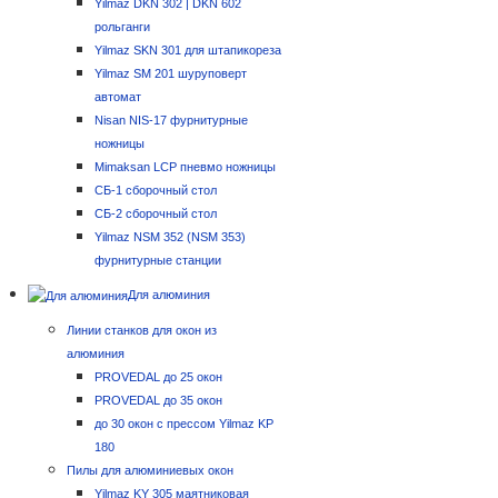
Yilmaz DKN 302 | DKN 602
рольганги
Yilmaz SKN 301 для штапикореза
Yilmaz SM 201 шуруповерт
автомат
Nisan NIS-17 фурнитурные
ножницы
Mimaksan LCP пневмо ножницы
СБ-1 сборочный стол
СБ-2 сборочный стол
Yilmaz NSM 352 (NSM 353)
фурнитурные станции
Для алюминия
Линии станков для окон из
алюминия
PROVEDAL до 25 окон
PROVEDAL до 35 окон
до 30 окон с прессом Yilmaz KP
180
Пилы для алюминиевых окон
Yilmaz KY 305 маятниковая