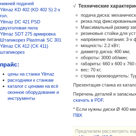
Yilmaz KD 400 P
нижней подачей
√
Технические характери
Yilmaz KD 402 (KD 402 S) 2-х
Plastmak SC 401
подача диска: механическ
гол.
Yilmaz ACK 420
резка под фиксированным
Yilmaz DC 421 PSD
Yilmaz VK 420 пила резки в 2-х плоскостях
Максимальный размер загот
двухголовая пила
Yilmaz ACK 550 пила 550 мм с нижней подачей
резиновые стойки для ус
Yilmaz SDT 275 армировка
Yilmaz KD 402 (KD 402 S) 2-х гол.
напряжение питания: 3-х ф
Штапикорез Plastmak SC 301
Yilmaz DC 421 PSD двухголовая пила
мощность: 2.2 кВт;
Yilmaz CK 412 (CK 411)
Yilmaz SDT 275 армировка
диаметр диска: 400 мм;
штапикорез
Штапикорез Plastmak SC 301
обороты: 3000 об/мин;
Yilmaz CK 412 (CK 411) штапикорез
габариты: 660 х 600 х 760
прайс:
Сварочные станки для ПВХ окон
вес: 70 кг;
РС-1 для ПВХ окон сварочный
цены на станки Yilmaz
страна производитель: Ту
РС-2м сварочный для ПВХ окон
расходники к станкам
Презентация станка из катал
каталог с ценами на всё
РС-2 сварочный ПВХ окон
оконное оборудование и
Ручной полуавтомат РС-3
Перечень деталей и запасных
инструменты
Plastmak SC 101 S
скачать в PDF
.
Yilmaz TK 503 автомат
* Если нужны диски Ø 400 мм
Yilmaz TK 501 автомат
ПВХ
Yilmaz TK 505 автомат
Yilmaz DK 502 автомат 2-х гол.
Обработка торца импоста
Предлагаем рассмотреть ва