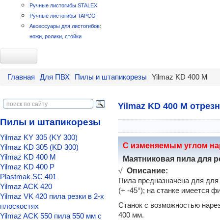
Ручные листогибы STALEX
Ручные листогибы TAPCO
Аксессуары для листогибов:
ножи, ролики, стойки
Для ПВХ
Главная
Для ПВХ
Пилы и штапикорезы
Yilmaz KD 400 M
Линии станков для ПВХ окон
Комплект станков "Минимум"
Линия для окон ПВХ "Старт"
Yilmaz KD 400 M отрез
Линия "Эконом"
Пилы и штапикорезы
Линия Стандарт-1
Линия Стандарт-2
Yilmaz KY 305 (KY 300)
Расширенный комплект
С изменяемым углом нар
Yilmaz KD 305 (KD 300)
Комплект "Турция-1"
Yilmaz KD 400 M
Маятниковая пила для р
Комплект Plastmak для ПВХ окон
Yilmaz KD 400 P
√
Описание:
Yilmaz-1 линия для ПВХ окон
Plastmak SC 401
Пила предназначена для для
Пилы и штапикорезы
Yilmaz ACK 420
(+ -45°); на станке имеется фи
Yilmaz KY 305 (KY 300)
Yilmaz VK 420 пила резки в 2-х
Yilmaz KD 305 (KD 300)
Станок с возможностью нарез
плоскостях
400 мм.
Yilmaz KD 400 M
Yilmaz ACK 550 пила 550 мм с