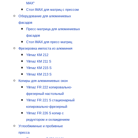
MAX"
Стол IMAX для матриц с прессом
Оборудование для алюминиевых
фасадов
Пресс-матрица для алюминиевых
фасадов
Стол IMAX для пресс-матриц
Фрезеровка импоста из алюминия
Yilmaz KM 212
Yilmaz KM 211 S
Yilmaz KM 215 S
Yilmaz KM 213 S
Копиры для алюминиевых окон
Yilmaz FR 222 копировально-
фрезерный настольный
Yilmaz FR 221 S стационарный
копировально-фрезерный
Yilmaz FR 226 S копир с
редуктором и охлаждением
Углообжимные и пробивные
пресса