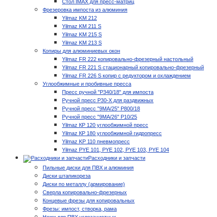
Стол IMAX для пресс-матриц
Фрезеровка импоста из алюминия
Yilmaz KM 212
Yilmaz KM 211 S
Yilmaz KM 215 S
Yilmaz KM 213 S
Копиры для алюминиевых окон
Yilmaz FR 222 копировально-фрезерный настольный
Yilmaz FR 221 S стационарный копировально-фрезерный
Yilmaz FR 226 S копир с редуктором и охлаждением
Углообжимные и пробивные пресса
Пресс ручной "P340/18" для импоста
Ручной пресс P30-X для раздвижных
Ручной пресс "9MA/25" P800/18
Ручной пресс "9MA/26" P10/25
Yilmaz КР 120 углообжимной пресс
Yilmaz КР 180 углообжимной гидропресс
Yilmaz KP 110 пневмопресс
Yilmaz PYE 101, PYE 102, PYE 103, PYE 104
Расходники и запчасти
Пильные диски для ПВХ и алюминия
Диски штапикореза
Диски по металлу (армирование)
Сверла копировально-фрезерных
Концевые фрезы для копировальных
Фрезы: импост, створка, рама