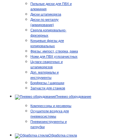
Пильные диски для ПВХ и
алюминия
Диски штапикореза
Диски по металлу
(армирование)
Сверла копировально-
фрезерных
Концевые фрезы для
копировальных
Фрезы: импост, створка, рама
Ножи для ПВХ углозачистных
Цулаги сварочных и
штапикорезов
Доп. материалы и
инструменты
Борфрезы / шарошки
Запчасти для станков
Пневмо оборудование
Компрессоры и ресиверы
Осушители воздуха для
пневмосистемы
Пневмоинструменты и
патрубки
Обработка стекла