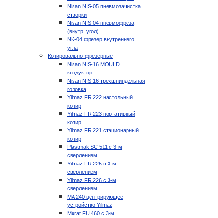
Nisan NIS-05 пневмозачистка
створки
Nisan NIS-04 пневмофреза
(внутр. угол)
NK-04 фрезер внутреннего
угла
Копировально-фрезерные
Nisan NIS-16 MOULD
кондуктор
Nisan NIS-16 трехшпиндельная
головка
Yilmaz FR 222 настольный
копир
Yilmaz FR 223 портативный
копир
Yilmaz FR 221 стационарный
копир
Plastmak SC 511 с 3-м
сверлением
Yilmaz FR 225 с 3-м
сверлением
Yilmaz FR 226 с 3-м
сверлением
MA 240 центрирующее
устройство Yilmaz
Murat FU 460 с 3-м