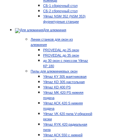
ножницы
СБ-1 сборочный стол
СБ-2 сборочный стол
Yilmaz NSM 352 (NSM 353)
фурнитурные станции
Для алюминия
Линии станков для окон из
алюминия
PROVEDAL до 25 окон
PROVEDAL до 35 окон
до 30 окон с прессом Yilmaz
KP 180
Пилы для алюминиевых окон
Yilmaz KY 305 маятниковая
Yilmaz KD 305 настольная
Yilmaz KD 400 PS
Yilmaz MK 420 PS нижняя
подача
Yilmaz ACK 420 S нижняя
подача
Yilmaz VK 420 пила V-образной
резки
Yilmaz RYK 420 радиальная
пила
Yilmaz ACK 550 с нижней