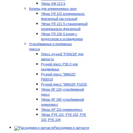
Yilmaz KM 213 S
Копиры для алюминиевых окон
Yilmaz FR 222 копировально-
фрезерный настольный
Yilmaz FR 221 S стационарный
копировально-фрезерный
Yilmaz FR 226 S копир с
редуктором и охлаждением
Углообжимные и пробивные
пресса
Пресс ручной "P340/18" для
импоста
Ручной пресс P30-X для
раздвижных
Ручной пресс "9MA/25"
P800/18
Ручной пресс "9MA/26" P10/25
Yilmaz КР 120 углообжимной
пресс
Yilmaz КР 180 углообжимной
гидропресс
Yilmaz KP 110 пневмопресс
Yilmaz PYE 101, PYE 102, PYE
103, PYE 104
Расходники и запчасти