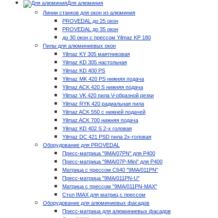
Для алюминия
Линии станков для окон из алюминия
PROVEDAL до 25 окон
PROVEDAL до 35 окон
до 30 окон с прессом Yilmaz KP 180
Пилы для алюминиевых окон
Yilmaz KY 305 маятниковая
Yilmaz KD 305 настольная
Yilmaz KD 400 PS
Yilmaz MK 420 PS нижняя подача
Yilmaz ACK 420 S нижняя подача
Yilmaz VK 420 пила V-образной резки
Yilmaz RYK 420 радиальная пила
Yilmaz ACK 550 с нижней подачей
Yilmaz ACK 700 нижняя подача
Yilmaz KD 402 S 2-х головая
Yilmaz DC 421 PSD пила 2х-головая
Оборудование для PROVEDAL
Пресс-матрица "9MA/07PN" для P400
Пресс-матрица "9MA/07P-Mini" для P400
Матрица с прессом C640 "9MA/011PN"
Пресс-матрица "9MA/011PN-U"
Матрица с прессом "9MA/011PN-MAX"
Стол IMAX для матриц с прессом
Оборудование для алюминиевых фасадов
Пресс-матрица для алюминиевых фасадов