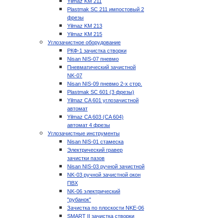
Yilmaz KM 211
Plastmak SC 211 импостовый 2
фрезы
Yilmaz KM 213
Yilmaz KM 215
Углозачистное оборудование
РКФ-1 зачистка створки
Nisan NIS-07 пневмо
Пневматический зачистной
NK-07
Nisan NIS-09 пневмо 2-х стор.
Plastmak SC 601 (3 фрезы)
Yilmaz CA 601 углозачистной
автомат
Yilmaz CA 603 (CA 604)
автомат 4 фрезы
Углозачистные инструменты
Nisan NIS-01 стамеска
Электрический гравер
зачистки пазов
Nisan NIS-03 ручной зачистной
NK-03 ручной зачистной окон
ПВХ
NK-06 электрический
"рубанок"
Зачистка по плоскости NKE-06
SMART II зачистка створки