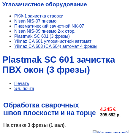
Углозачистное оборудование
РКФ-1 зачистка створки
Nisan NIS-07 пневмо
Пневматический зачистной NK-07
Nisan NIS-09 пневмо 2-х стор.
Plastmak SC 601 (3 фрезы)
Yilmaz CA 601 углозачистной автомат
Yilmaz CA 603 (CA 604) автомат 4 фрезы
Plastmak SC 601 зачистка
ПВХ окон (3 фрезы)
Печать
Эл. почта
Обработка сварочных
4.245 €
швов плоскости и на торце
395.592 р.
На станке 3 фрезы (1 вал).