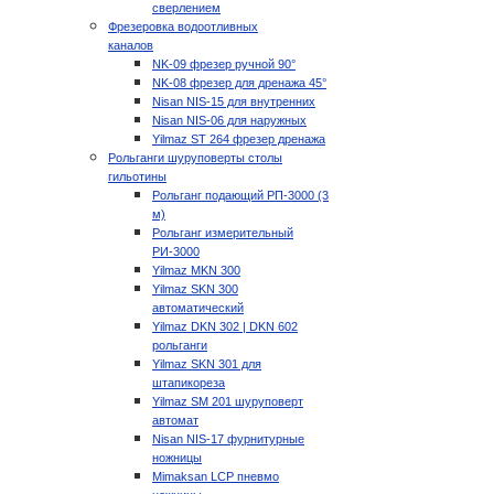
сверлением
Фрезеровка водоотливных
каналов
NK-09 фрезер ручной 90°
NK-08 фрезер для дренажа 45°
Nisan NIS-15 для внутренних
Nisan NIS-06 для наружных
Yilmaz ST 264 фрезер дренажа
Рольганги шуруповерты столы
гильотины
Рольганг подающий РП-3000 (3
м)
Рольганг измерительный
РИ-3000
Yilmaz MKN 300
Yilmaz SKN 300
автоматический
Yilmaz DKN 302 | DKN 602
рольганги
Yilmaz SKN 301 для
штапикореза
Yilmaz SM 201 шуруповерт
автомат
Nisan NIS-17 фурнитурные
ножницы
Mimaksan LCP пневмо