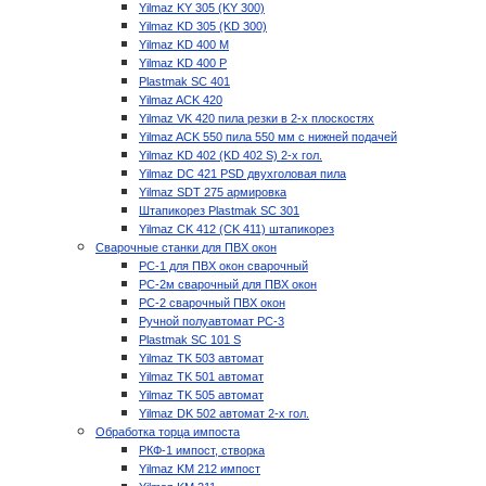
Yilmaz KY 305 (KY 300)
Yilmaz KD 305 (KD 300)
Yilmaz KD 400 M
Yilmaz KD 400 P
Plastmak SC 401
Yilmaz ACK 420
Yilmaz VK 420 пила резки в 2-х плоскостях
Yilmaz ACK 550 пила 550 мм с нижней подачей
Yilmaz KD 402 (KD 402 S) 2-х гол.
Yilmaz DC 421 PSD двухголовая пила
Yilmaz SDT 275 армировка
Штапикорез Plastmak SC 301
Yilmaz CK 412 (CK 411) штапикорез
Сварочные станки для ПВХ окон
РС-1 для ПВХ окон сварочный
РС-2м сварочный для ПВХ окон
РС-2 сварочный ПВХ окон
Ручной полуавтомат РС-3
Plastmak SC 101 S
Yilmaz TK 503 автомат
Yilmaz TK 501 автомат
Yilmaz TK 505 автомат
Yilmaz DK 502 автомат 2-х гол.
Обработка торца импоста
РКФ-1 импост, створка
Yilmaz KM 212 импост