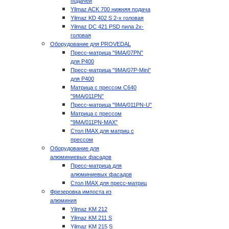
подачей
Yilmaz ACK 700 нижняя подача
Yilmaz KD 402 S 2-х головая
Yilmaz DC 421 PSD пила 2х-
головая
Оборудование для PROVEDAL
Пресс-матрица "9MA/07PN"
для P400
Пресс-матрица "9MA/07P-Mini"
для P400
Матрица с прессом C640
"9MA/011PN"
Пресс-матрица "9MA/011PN-U"
Матрица с прессом
"9MA/011PN-MAX"
Стол IMAX для матриц с
прессом
Оборудование для
алюминиевых фасадов
Пресс-матрица для
алюминиевых фасадов
Стол IMAX для пресс-матриц
Фрезеровка импоста из
алюминия
Yilmaz KM 212
Yilmaz KM 211 S
Yilmaz KM 215 S