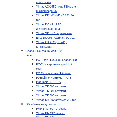
плоскостях
Yilmaz ACK 550 пила 550 мм с
нижней подачей
Yilmaz KD 402 (KD 402 S) 2-х
гол.
Yilmaz DC 421 PSD
двухголовая пила
Yilmaz SDT 275 армировка
Штапикорез Plastmak SC 301
Yilmaz CK 412 (CK 411)
штапикорез
Сварочные станки для ПВХ
окон
РС-1 для ПВХ окон сварочный
РС-2м сварочный для ПВХ
окон
РС-2 сварочный ПВХ окон
Ручной полуавтомат РС-3
Plastmak SC 101 S
Yilmaz TK 503 автомат
Yilmaz TK 501 автомат
Yilmaz TK 505 автомат
Yilmaz DK 502 автомат 2-х гол.
Обработка торца импоста
РКФ-1 импост, створка
Yilmaz KM 212 импост