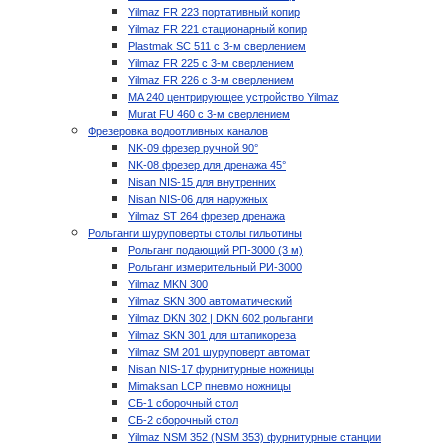
Yilmaz FR 223 портативный копир
Yilmaz FR 221 стационарный копир
Plastmak SC 511 с 3-м сверлением
Yilmaz FR 225 с 3-м сверлением
Yilmaz FR 226 с 3-м сверлением
MA 240 центрирующее устройство Yilmaz
Murat FU 460 с 3-м сверлением
Фрезеровка водоотливных каналов
NK-09 фрезер ручной 90°
NK-08 фрезер для дренажа 45°
Nisan NIS-15 для внутренних
Nisan NIS-06 для наружных
Yilmaz ST 264 фрезер дренажа
Рольганги шуруповерты столы гильотины
Рольганг подающий РП-3000 (3 м)
Рольганг измерительный РИ-3000
Yilmaz MKN 300
Yilmaz SKN 300 автоматический
Yilmaz DKN 302 | DKN 602 рольганги
Yilmaz SKN 301 для штапикореза
Yilmaz SM 201 шуруповерт автомат
Nisan NIS-17 фурнитурные ножницы
Mimaksan LCP пневмо ножницы
СБ-1 сборочный стол
СБ-2 сборочный стол
Yilmaz NSM 352 (NSM 353) фурнитурные станции