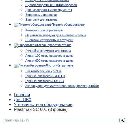
Ножи для ПВХ углозачистных
Цулаги сварочных и штапикорезов
Доп. материалы и инструменты
Борфрезы / шарошки
Запчасти для станков
Пневмо оборудование
Компрессоры и ресиверы
Осушители воздуха для пневмосистемы
Пневмоинструменты и патрубки
Обработка стекла
Ручной инструмент для стекла
Линия 100 стеклопакетов в день
Линия 400 стеклопакетов в день
Листогибы ручные
Листогиб ручной 2,5-3 м
Ручные листогибы STALEX
Ручные листогибы TAPCO
Аксессуары для листогибов: ножи, ролики, стойки
Главная
Для ПВХ
Углозачистное оборудование
Plastmak SC 601 (3 фрезы)