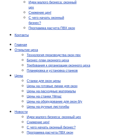
Идеи малого бизнеса: оконный
цех
Снижение цен!
С чего начать оконный
бизнес?
Программа расчета ПВХ окон
Контакты
Главная
Открытие цеха
Технология производства окон пвх
Бизнес-план оконного цеха
Требования к организации оконного цеха
Планировка и установка станков
Цены
Станки для окон цены
Цены на готовые линии для окон
Цены на расходные материалы
Цены на станки Yilmaz
Цены на оборудование для окон б/у
Цены на ручные листогибы
Новости
Идеи малого бизнеса: оконный цех
Снижение цен!
С чего начать оконный бизнес?
Программа расчета ПВХ окон