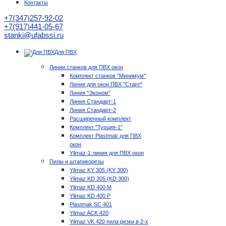
Контакты
+7(347)257-92-02
+7(917)441-05-67
stanki@ufabssi.ru
Для ПВХ
Линии станков для ПВХ окон
Комплект станков "Минимум"
Линия для окон ПВХ "Старт"
Линия "Эконом"
Линия Стандарт-1
Линия Стандарт-2
Расширенный комплект
Комплект "Турция-1"
Комплект Plastmak для ПВХ
окон
Yilmaz-1 линия для ПВХ окон
Пилы и штапикорезы
Yilmaz KY 305 (KY 300)
Yilmaz KD 305 (KD 300)
Yilmaz KD 400 M
Yilmaz KD 400 P
Plastmak SC 401
Yilmaz ACK 420
Yilmaz VK 420 пила резки в 2-х