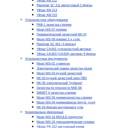
Yilmaz KM 211
Plastmak SC 211 импостовый 2 фрезы
Yilmaz KM 213
Yilmaz KM 215
Углозачистное оборудование
РКФ-1 зачистка створки
Nisan NIS-07 пневмо
Пневматический зачистной NK-07
Nisan NIS-09 пневмо 2-х стор.
Plastmak SC 601 (3 фрезы)
Yilmaz CA 601 углозачистной автомат
Yilmaz CA 603 (CA 604) автомат 4 фрезы
Углозачистные инструменты
Nisan NIS-01 стамеска
Электрический гравер зачистки пазов
Nisan NIS-03 ручной зачистной
NK-03 ручной зачистной окон ПВХ
NK-06 электрический "рубанок"
Зачистка по плоскости NKE-06
SMART II зачистка створки
Nisan NIS-05 пневмозачистка створки
Nisan NIS-04 пневмофреза (внутр. угол)
NK-04 фрезер внутреннего угла
Копировально-фрезерные
Nisan NIS-16 MOULD кондуктор
Nisan NIS-16 трехшпиндельная головка
Yilmaz FR 222 настольный копир